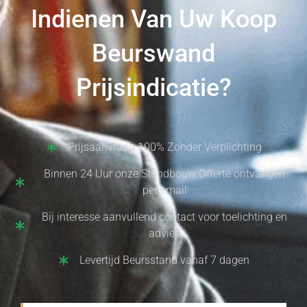
Indienen Van Uw Koop
Beurswand
Prijsindicatie?
Prijsaanvraag 100% Zonder Verplichting
Binnen 24 Uur onze Standbouw Offerte ontvangen
per email
Bij interesse aanvullend contact voor toelichting en
advies
Levertijd Beursstand vanaf 7 dagen