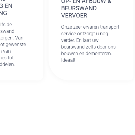
OP- EN AFBOUW &
G EN
BEURSWAND
NG
VERVOER
lfs de
Onze zeer ervaren transport
urswand
service ontzorgt u nog
rzorgen. Van
verder. En laat uw
tot gewenste
beurswand zelfs door ons
n van
bouwen en demonteren.
es tot
Ideaal!
ddelen.