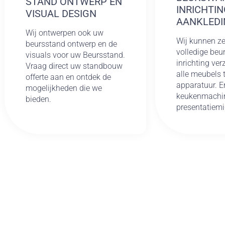
STAND ONTWERP EN
INRICHTIN
VISUAL DESIGN
AANKLEDI
Wij ontwerpen ook uw
Wij kunnen ze
beursstand ontwerp en de
volledige be
visuals voor uw Beursstand.
inrichting ve
Vraag direct uw standbouw
alle meubels 
offerte aan en ontdek de
apparatuur. E
mogelijkheden die we
keukenmachin
bieden.
presentatiemi