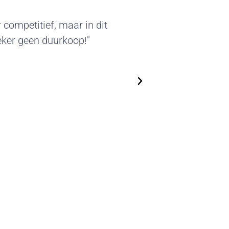
kter van deze standbouw sprak
leverde beursstands kunnen we
en. We zijn flexibel in het
n steeds nieuwe, actuele
op!"