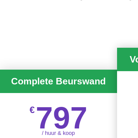
V
Complete Beurswand
797
€
/ huur & koop