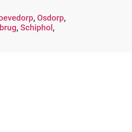
oevedorp
,
Osdorp
,
brug
,
Schiphol
,