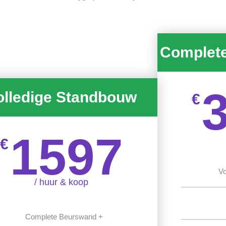
Complet
olledige Standbouw
€
1597
€
Vo
/ huur & koop
Complete Beurswand +