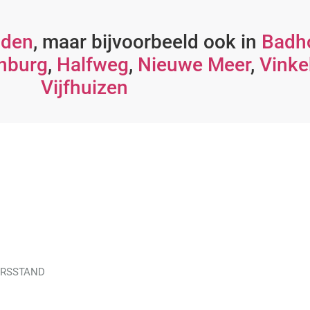
nden
, maar bijvoorbeeld ook in
Badh
nburg
,
Halfweg
,
Nieuwe Meer
,
Vinke
Vijfhuizen
URSSTAND