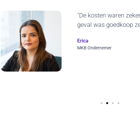
"Het duurzame kara
ons erg aan. De ge
jaren blijven gebruik
ontwerp en we kunne
visuals toepassen. T
Wilfred Verdoold
CYBERO