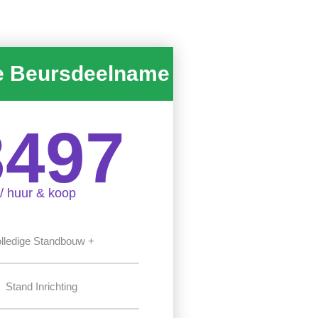
e Beursdeelname
3497
/ huur & koop
lledige Standbouw +
Stand Inrichting