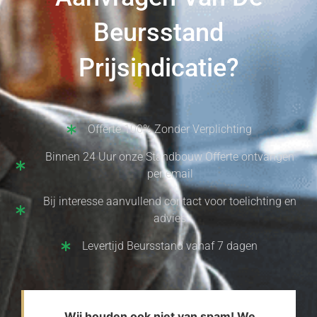
Beursstand
Prijsindicatie?
Offerte 100% Zonder Verplichting
Binnen 24 Uur onze Standbouw Offerte ontvangen
per email
Bij interesse aanvullend contact voor toelichting en
advies
Levertijd Beursstand vanaf 7 dagen
Wij houden ook niet van spam! We