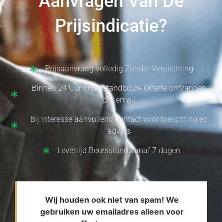
Aanvragen Van De
Prijsindicatie?
Prijsaanvraag volledig Zonder Verplichting
Binnen 24 Uur onze Standbouw Offerte ontvangen
per email
Bij interesse aanvullend contact voor toelichting en
advies
Levertijd Beursstand vanaf 7 dagen
Wij houden ook niet van spam! We
gebruiken uw emailadres alleen voor