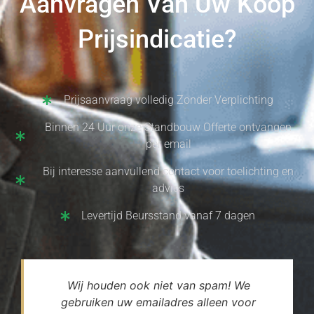
Aanvragen Van Uw Koop
Prijsindicatie?
Prijsaanvraag volledig Zonder Verplichting
Binnen 24 Uur onze Standbouw Offerte ontvangen
per email
Bij interesse aanvullend contact voor toelichting en
advies
Levertijd Beursstand vanaf 7 dagen
Wij houden ook niet van spam! We
gebruiken uw emailadres alleen voor