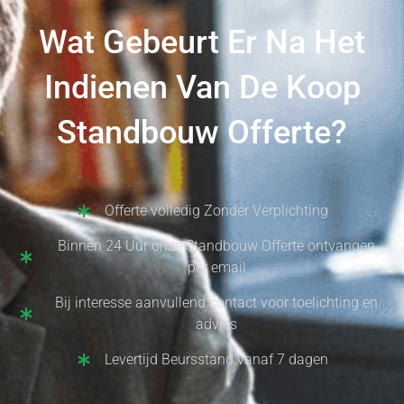
Wat Gebeurt Er Na Het
Indienen Van De Koop
Standbouw Offerte?
Offerte volledig Zonder Verplichting
Binnen 24 Uur onze Standbouw Offerte ontvangen
per email
Bij interesse aanvullend contact voor toelichting en
advies
Levertijd Beursstand vanaf 7 dagen