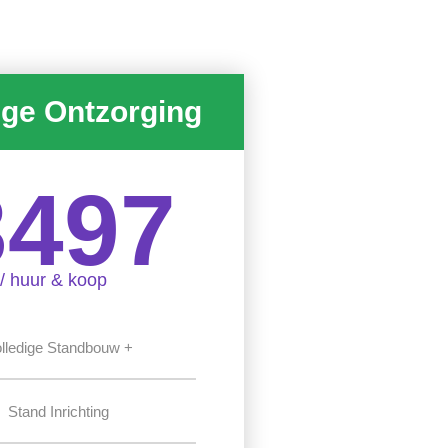
ige Ontzorging
3497
/ huur & koop
lledige Standbouw +
Stand Inrichting