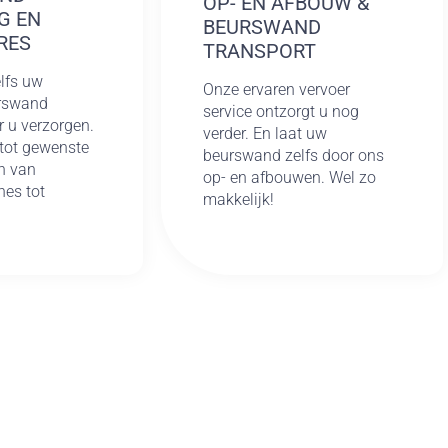
OP- EN AFBOUW &
G EN
BEURSWAND
RES
TRANSPORT
lfs uw
Onze ervaren vervoer
urswand
service ontzorgt u nog
r u verzorgen.
verder. En laat uw
tot gewenste
beurswand zelfs door ons
n van
op- en afbouwen. Wel zo
es tot
makkelijk!