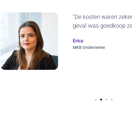
"Het duurzame kar
ons erg aan. De g
jaren blijven gebrui
ontwerp en we kunn
visuals toepassen. 
Wilfred Verdoold
CYBERO