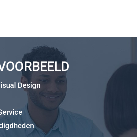
JVOORBEELD
isual Design
Service
odigdheden