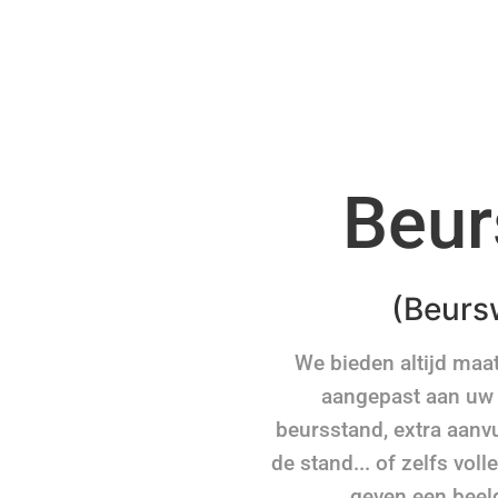
Beur
(Beurs
We bieden altijd ma
aangepast aan uw b
beursstand, extra aanv
de stand... of zelfs vo
geven een beeld