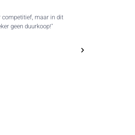
akter van deze standbouw sprak
eleverde beursstands kunnen we
ken. We zijn flexibel in het
en steeds nieuwe, actuele
Top!"