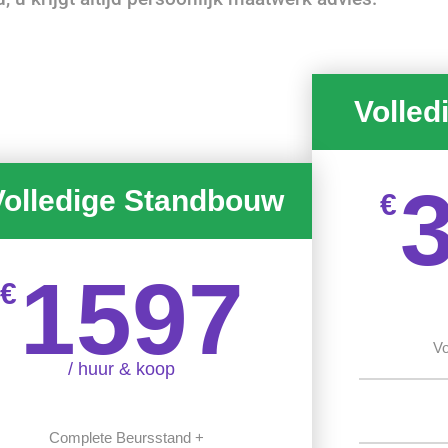
Volled
Volledige Standbouw
€
1597
€
Vo
/ huur & koop
Complete Beursstand +