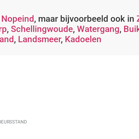
t Nopeind
, maar bijvoorbeeld ook in
rp
,
Schellingwoude
,
Watergang
,
Bui
land
,
Landsmeer
,
Kadoelen
 BEURSSTAND