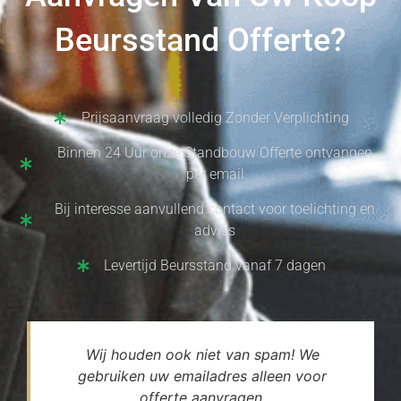
Beursstand Offerte?
Prijsaanvraag volledig Zonder Verplichting
Binnen 24 Uur onze Standbouw Offerte ontvangen
per email
Bij interesse aanvullend contact voor toelichting en
advies
Levertijd Beursstand vanaf 7 dagen
Wij houden ook niet van spam! We
gebruiken uw emailadres alleen voor
offerte aanvragen.