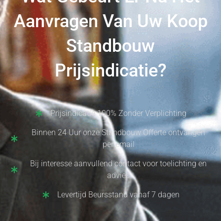
Aanvragen Van Uw Koop
Standbouw
Prijsindicatie?
Prijsindicatie 100% Zonder Verplichting
Binnen 24 Uur onze Standbouw Offerte ontvangen
per email
Bij interesse aanvullend contact voor toelichting en
advies
Levertijd Beursstand vanaf 7 dagen