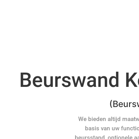
Beurswand K
(Beurs
We bieden altijd maat
basis van uw functio
beursstand, optionele a