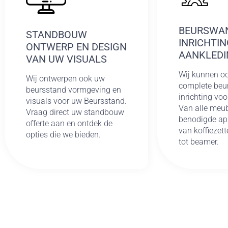
BEURSWA
STANDBOUW
INRICHTIN
ONTWERP EN DESIGN
AANKLEDI
VAN UW VISUALS
Wij kunnen o
Wij ontwerpen ook uw
complete beu
beursstand vormgeving en
inrichting voo
visuals voor uw Beursstand.
Van alle meub
Vraag direct uw standbouw
benodigde ap
offerte aan en ontdek de
van koffiezett
opties die we bieden.
tot beamer.