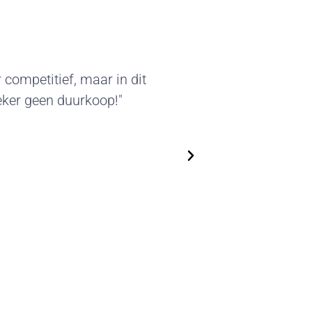
ter van deze standbouw sprak
everde beursstands kunnen we
n. We zijn flexibel in het
n steeds nieuwe, actuele
op!"