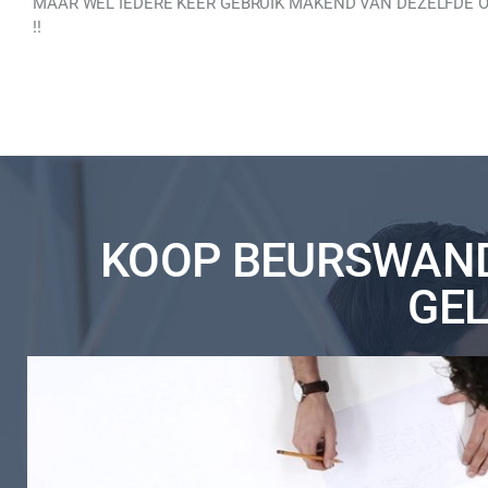
MAAR WEL IEDERE KEER GEBRUIK MAKEND VAN DEZELFDE
!!
KOOP BEURSWAND 
GEL