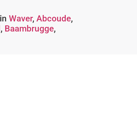
 in
Waver
,
Abcoude
,
l
,
Baambrugge
,