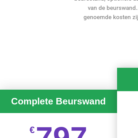
van de beurswand..
genoemde kosten zijn
Complete Beurswand
797
€