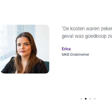
"Het duurzame karak
ons erg aan. De gel
jaren blijven gebruike
ontwerp en we kunne
visuals toepassen. T
Wilfred Verdoold
CYBERO