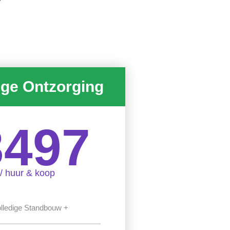
ige Ontzorging
3497
/ huur & koop
lledige Standbouw +