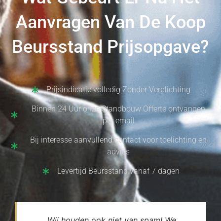
Aanvragen Van De Koop
Beursstand Prijsopgave?
Prijsindicatie volledig Zonder Verplichting
Binnen 24 Uur onze Standbouw Offerte ontvangen
per email
Bij interesse aanvullend contact voor toelichting en
advies
Levertijd Beursstand vanaf 7 dagen
Wij houden ook niet van spam! We