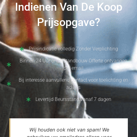
Indienen Van De Koop
Prijsopgave?
Prijsindicatie volledig Zonder Verplichting
Binnen 24 Uur onze Standbouw Offerte ontvangen
per email
Bij interesse aanvullend contact voor toelichting en
advies
Levertijd Beursstand vanaf 7 dagen
Wij houden ook niet van spam! We