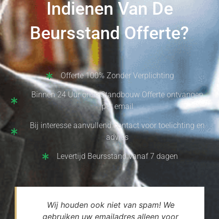
Indienen Van De
Beursstand Offerte?
Offerte 100% Zonder Verplichting
Binnen 24 Uur onze Standbouw Offerte ontvangen
per email
Bij interesse aanvullend contact voor toelichting en
advies
Levertijd Beursstand vanaf 7 dagen
Wij houden ook niet van spam! We
gebruiken uw emailadres alleen voor