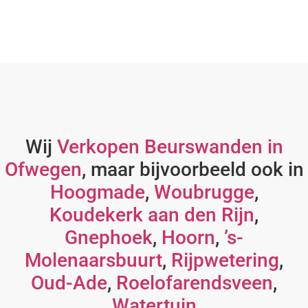
Wij
Verkopen Beurswanden in
Ofwegen
, maar bijvoorbeeld ook in
Hoogmade
,
Woubrugge
,
Koudekerk aan den Rijn
,
Gnephoek
,
Hoorn
,
’s-
Molenaarsbuurt
,
Rijpwetering
,
Oud-Ade
,
Roelofarendsveen
,
Watertuin