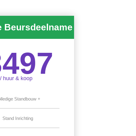
e Beursdeelname
3497
/ huur & koop
lledige Standbouw +
Stand Inrichting