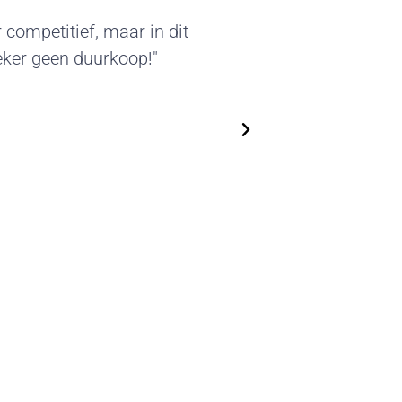
er van deze standbouw sprak
erde beursstands kunnen we
 We zijn flexibel in het
steeds nieuwe, actuele
!"