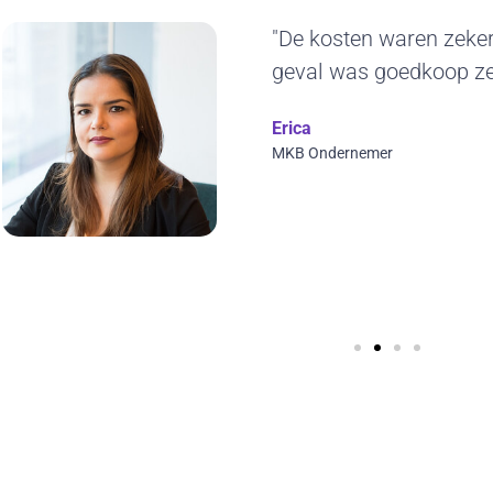
"Het duurzame karakt
ons erg aan. De gelev
jaren blijven gebruiken.
ontwerp en we kunnen 
visuals toepassen. Top
Wilfred Verdoold
CYBERO