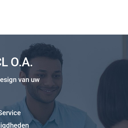
 O.A.
esign van uw
Service
digdheden