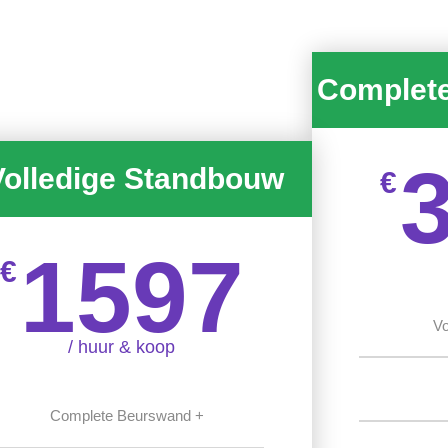
Complet
Volledige Standbouw
€
1597
€
Vo
/ huur & koop
Complete Beurswand +