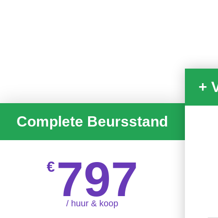
+ 
Complete Beursstand
797
€
/ huur & koop