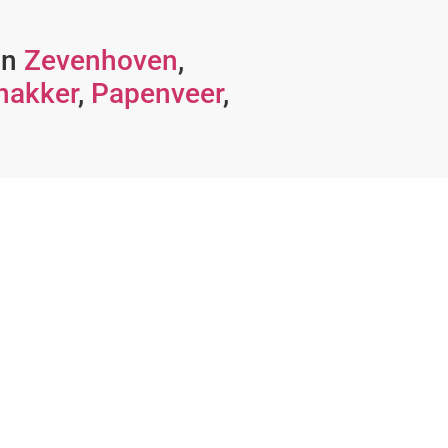
in
Zevenhoven
,
nakker
,
Papenveer
,