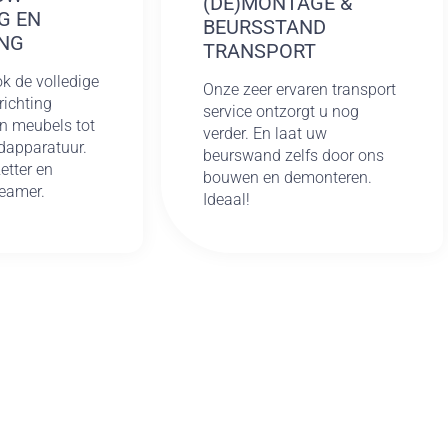
(DE)MONTAGE &
G EN
BEURSSTAND
NG
TRANSPORT
k de volledige
Onze zeer ervaren transport
richting
service ontzorgt u nog
n meubels tot
verder. En laat uw
dapparatuur.
beurswand zelfs door ons
etter en
bouwen en demonteren.
beamer.
Ideaal!