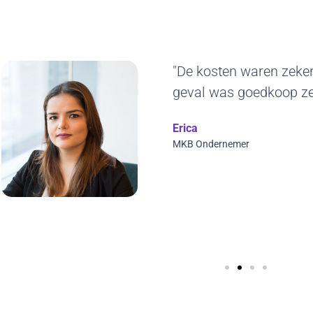
"Het duurzame kara
ons erg aan. De ge
jaren blijven gebruik
ontwerp en we kunne
visuals toepassen. T
Wilfred Verdoold
CYBERO