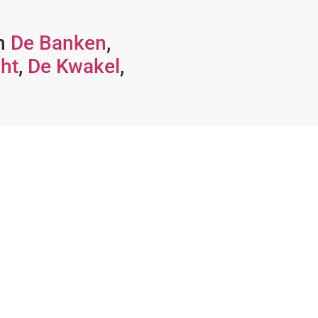
in
De Banken
,
ht
,
De Kwakel
,