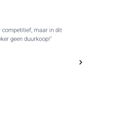
kter van deze standbouw sprak
leverde beursstands kunnen we
en. We zijn flexibel in het
n steeds nieuwe, actuele
op!"