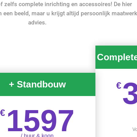
f zelfs complete inrichting en accessoires! De hier
en beeld, maar u krijgt altijd persoonlijk maatwer
advies.
Complet
+ Standbouw
€
1597
€
Vo
/ huur & koop