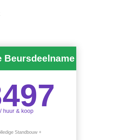
k
e Beursdeelname
3497
/ huur & koop
lledige Standbouw +