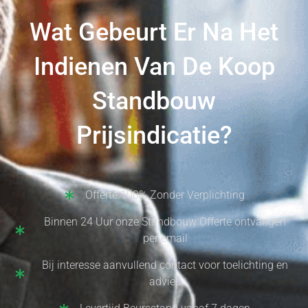
Wat Gebeurt Er Na Het
Indienen Van De Koop
Standbouw
Prijsindicatie?
Offerte 100% Zonder Verplichting
Binnen 24 Uur onze Standbouw Offerte ontvangen
per email
Bij interesse aanvullend contact voor toelichting en
advies