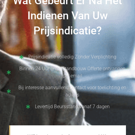
Wat Gebeurt Er Na Het
Indienen Van Uw
Prijsindicatie?
Prijsindicatie volledig Zonder Verplichting
Binnen 24 Uur onze Standbouw Offerte ontvangen
per email
Bij interesse aanvullend contact voor toelichting en
advies
Levertijd Beursstand vanaf 7 dagen