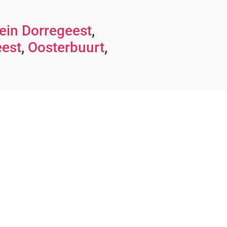
ein Dorregeest
,
eest
,
Oosterbuurt
,