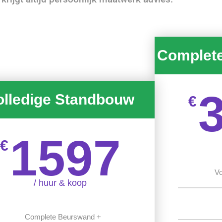
Complet
olledige Standbouw
€
1597
€
Vo
/ huur & koop
Complete Beurswand +