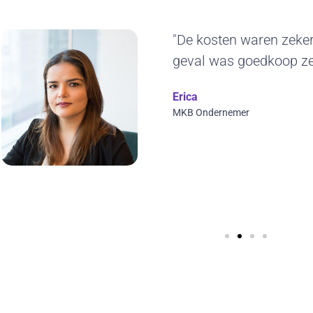
"Het duurzame karakt
ons erg aan. De gelev
jaren blijven gebruiken.
ontwerp en we kunnen 
visuals toepassen. Top
Wilfred Verdoold
CYBERO