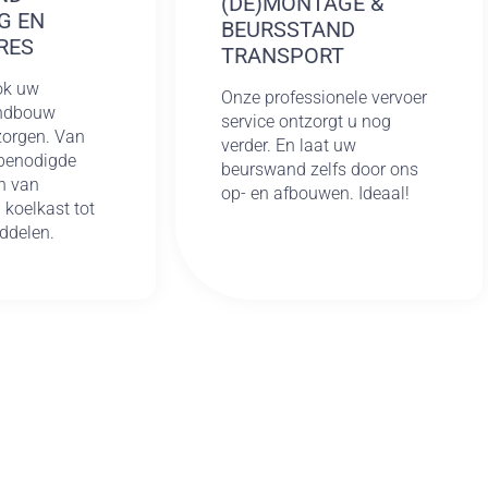
(DE)MONTAGE &
G EN
BEURSSTAND
RES
TRANSPORT
ok uw
Onze professionele vervoer
andbouw
service ontzorgt u nog
rzorgen. Van
verder. En laat uw
 benodigde
beurswand zelfs door ons
n van
op- en afbouwen. Ideaal!
n koelkast tot
ddelen.