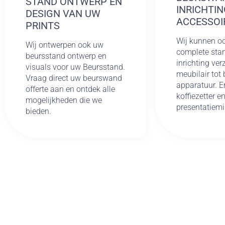
STAND ONTWERP EN
INRICHTIN
DESIGN VAN UW
ACCESSOI
PRINTS
Wij kunnen o
Wij ontwerpen ook uw
complete st
beursstand ontwerp en
inrichting ve
visuals voor uw Beursstand.
meubilair tot
Vraag direct uw beurswand
apparatuur. E
offerte aan en ontdek alle
koffiezetter e
mogelijkheden die we
presentatiemi
bieden.