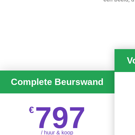
V
Complete Beurswand
797
€
/ huur & koop