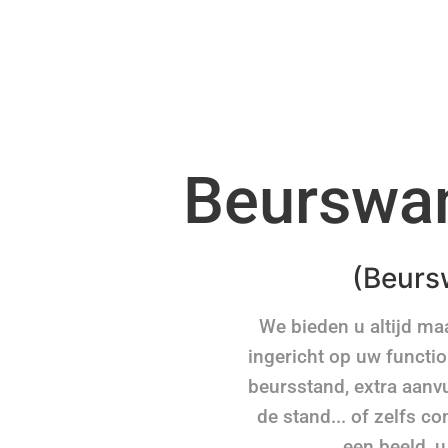
Beurswan
(Beurs
We bieden u altijd m
ingericht op uw functio
beursstand, extra aanv
de stand... of zelfs c
een beeld, u