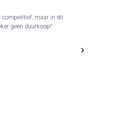
er van deze standbouw sprak
erde beursstands kunnen we
 We zijn flexibel in het
steeds nieuwe, actuele
!"