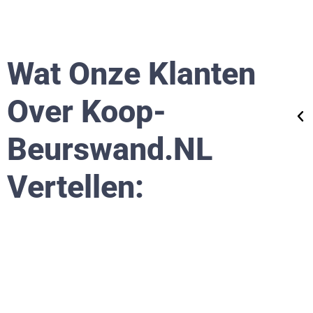
kosten waren zeker competitief, maar in dit
l was goedkoop zeker geen duurkoop!"
Wat Onze Klanten
Over Koop-
ndernemer
Beurswand.nL
Vertellen: