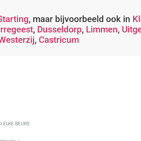
tarting
, maar bijvoorbeeld ook in
Kl
rregeest
,
Dusseldorp
,
Limmen
,
Uitg
Westerzij
,
Castricum
D ELKE BEURS