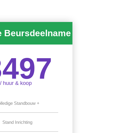
e Beursdeelname
3497
/ huur & koop
lledige Standbouw +
Stand Inrichting