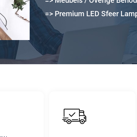
=> Meubels / Overige Beno
=> Premium LED Sfeer Lam