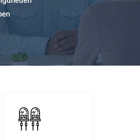
digdheden
pen