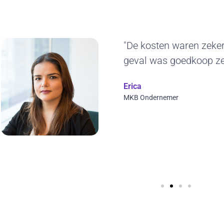
"Het duurzame k
ons erg aan. De
jaren blijven geb
ontwerp en we k
visuals toepasse
Wilfred Verdoold
CYBERO