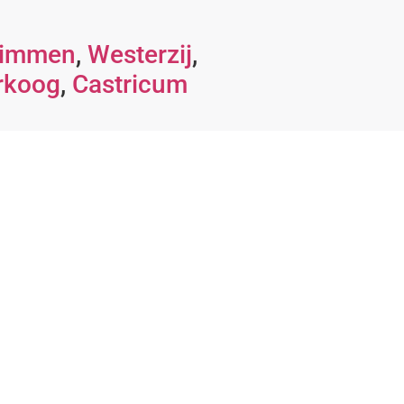
immen
,
Westerzij
,
rkoog
,
Castricum