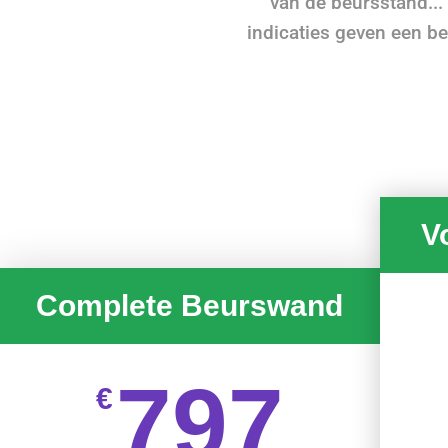
van de beursstand...
indicaties geven een be
V
Complete Beurswand
797
€