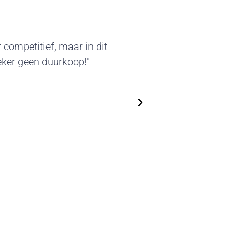
arakter van deze standbouw sprak
 geleverde beursstands kunnen we
ruiken. We zijn flexibel in het
unnen steeds nieuwe, actuele
n. Top!"