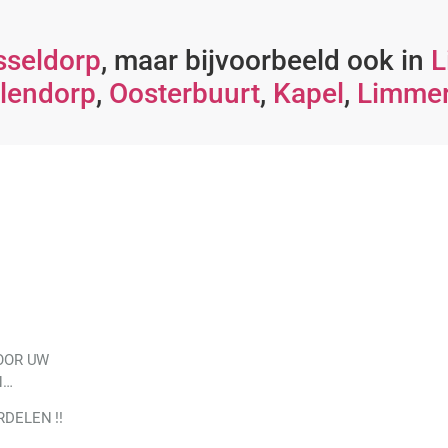
sseldorp
, maar bijvoorbeeld ook in
L
llendorp
,
Oosterbuurt
,
Kapel
,
Limme
OOR UW
N…
DELEN !!