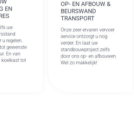
UW
OP- EN AFBOUW &
G EN
BEURSWAND
RES
TRANSPORT
lfs uw
Onze zeer ervaren vervoer
rsstand
service ontzorgt u nog
r u regelen.
verder. En laat uw
tot gewenste
standbouwproject zelfs
ur. En van
door ons op- en afbouwen.
n koelkast tot
Wel zo makkelijk!