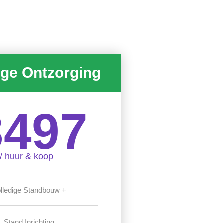
ige Ontzorging
3497
/ huur & koop
lledige Standbouw +
Stand Inrichting