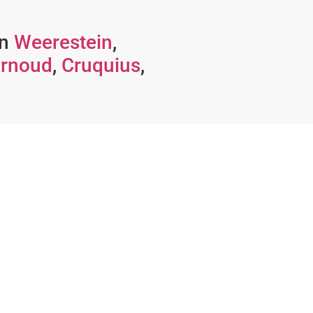
in
Weerestein
,
rnoud
,
Cruquius
,