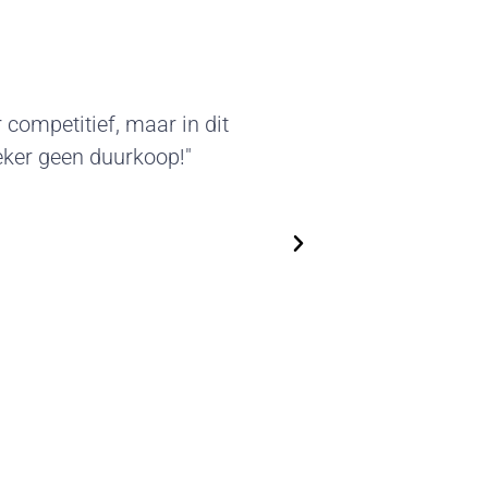
akter van deze standbouw sprak
eleverde beursstands kunnen we
ken. We zijn flexibel in het
en steeds nieuwe, actuele
Top!"