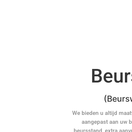
Beur
(Beurs
We bieden u altijd maa
aangepast aan uw be
beursstand, extra aanv