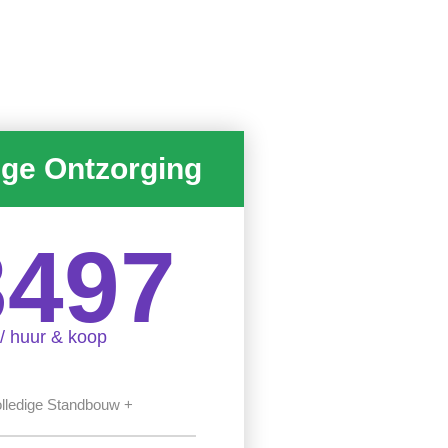
ige Ontzorging
3497
/ huur & koop
lledige Standbouw +