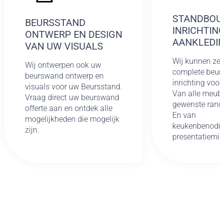
STANDBO
BEURSSTAND
INRICHTIN
ONTWERP EN DESIGN
AANKLEDI
VAN UW VISUALS
Wij kunnen ze
Wij ontwerpen ook uw
complete be
beurswand ontwerp en
inrichting voo
visuals voor uw Beursstand.
Van alle meub
Vraag direct uw beurswand
gewenste ran
offerte aan en ontdek alle
En van
mogelijkheden die mogelijk
keukenbenodi
zijn.
presentatiemi