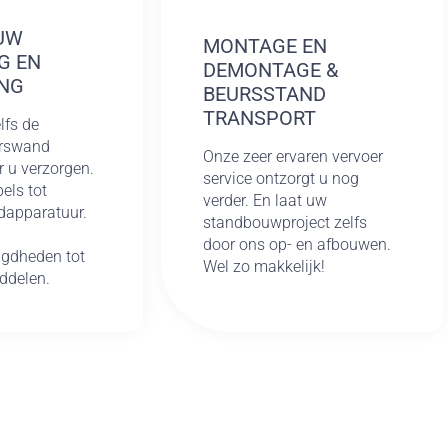
UW
MONTAGE EN
G EN
DEMONTAGE &
NG
BEURSSTAND
TRANSPORT
lfs de
urswand
Onze zeer ervaren vervoer
r u verzorgen.
service ontzorgt u nog
els tot
verder. En laat uw
dapparatuur.
standbouwproject zelfs
door ons op- en afbouwen.
gdheden tot
Wel zo makkelijk!
ddelen.