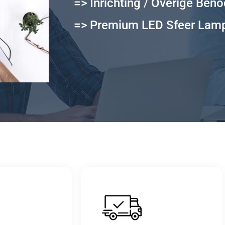
=> Inrichting / Overige Ben
=> Premium LED Sfeer Lam