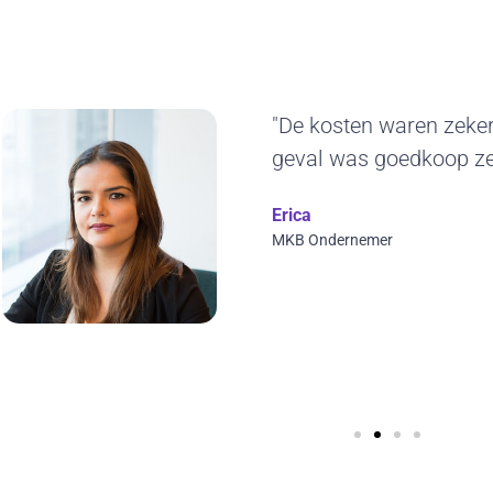
"Het duurzame kar
ons erg aan. De g
jaren blijven gebrui
ontwerp en we kunn
visuals toepassen. 
Wilfred Verdoold
CYBERO