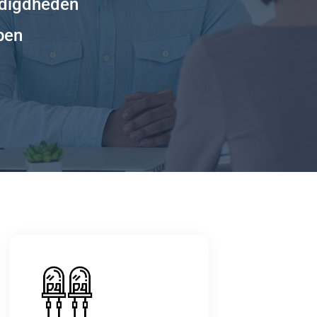
odigdheden
pen