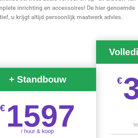
omplete inrichting en accessoires! De hier genoemde
tief, u krijgt altijd persoonlijk maatwerk advies.
Volled
+ Standbouw
€
1597
€
Vo
/ huur & koop