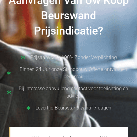
Aanvragen Van Uw Koop
Beurswand
Prijsindicatie?
Prijsaanvraag 100% Zonder Verplichting
Binnen 24 Uur onze Standbouw Offerte ontvangen
per email
Bij interesse aanvullend contact voor toelichting en
advies
Levertijd Beursstand vanaf 7 dagen