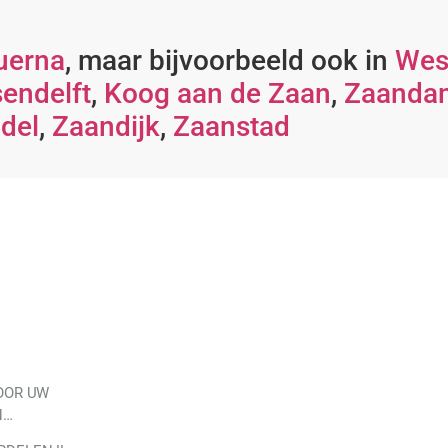
uerna
, maar bijvoorbeeld ook in
Wes
endelft
,
Koog aan de Zaan
,
Zaanda
del
,
Zaandijk
,
Zaanstad
OOR UW
N…