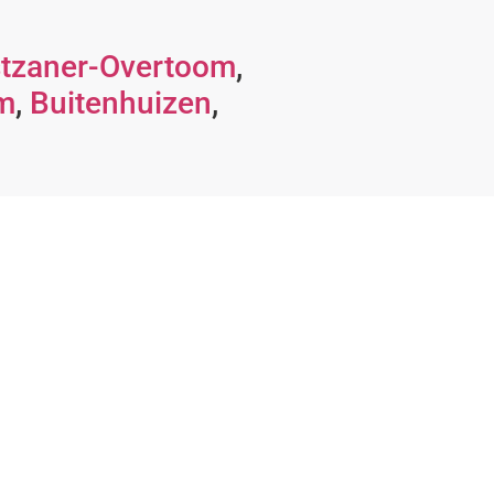
tzaner-Overtoom
,
m
,
Buitenhuizen
,