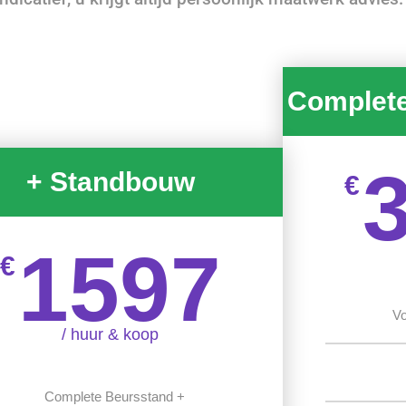
Complet
+ Standbouw
€
1597
€
Vo
/ huur & koop
Complete Beursstand +