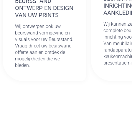
BEURSSTAND
INRICHTIN
ONTWERP EN DESIGN
AANKLEDI
VAN UW PRINTS
Wij kunnen ze
Wij ontwerpen ook uw
complete beu
beurswand vormgeving en
inrichting voo
visuals voor uw Beursstand.
Van meubilair
Vraag direct uw beurswand
randapparatu
offerte aan en ontdek de
keukenmachin
mogelijkheden die we
presentatiemi
bieden.