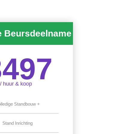
e Beursdeelname
3497
/ huur & koop
lledige Standbouw +
Stand Inrichting