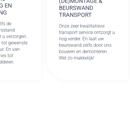
(DE)MONTAGE &
G EN
BEURSWAND
NG
TRANSPORT
lfs de
Onze zeer kwalitatieve
rsstand
transport service ontzorgt u
r u verzorgen.
nog verder. En laat uw
 tot gewenste
beurswand zelfs door ons
ur. En van
bouwen en demonteren.
es tot
Wel zo makkelijk!
ddelen.