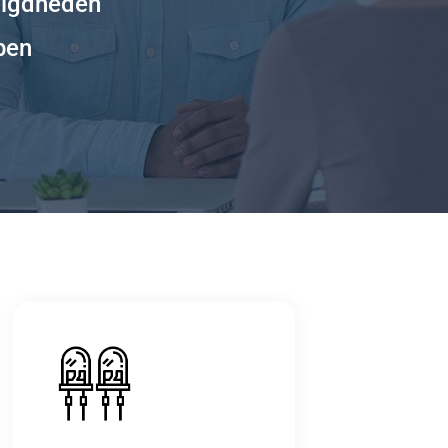
digdheden
pen