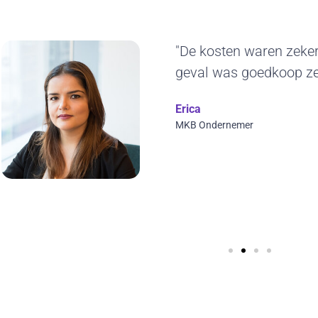
"Het duurzame karakt
ons erg aan. De gelev
jaren blijven gebruiken.
ontwerp en we kunnen 
visuals toepassen. Top
Wilfred Verdoold
CYBERO