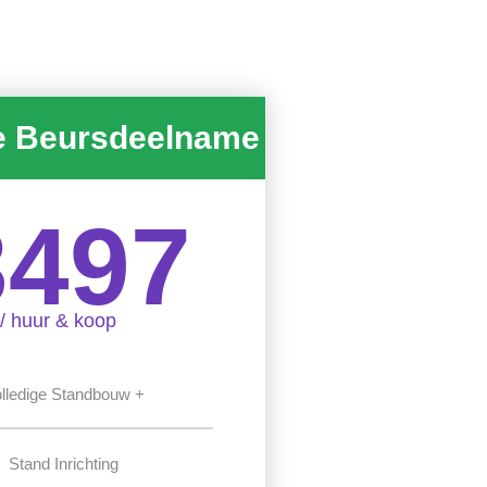
e Beursdeelname
3497
/ huur & koop
lledige Standbouw +
Stand Inrichting