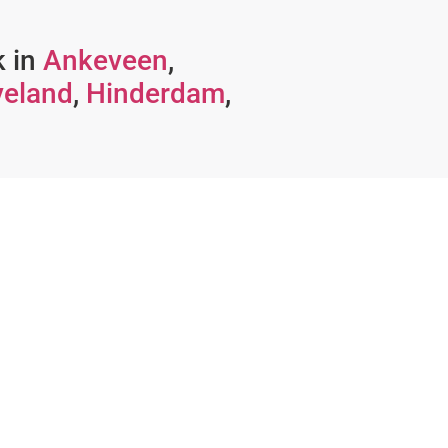
k in
Ankeveen
,
veland
,
Hinderdam
,