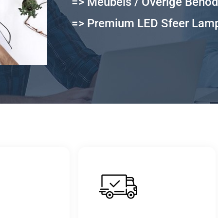
=> Meubels / Overige Beno
=> Premium LED Sfeer Lam