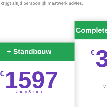
u krijgt altijd persoonlijk maatwerk advies.
Complet
+ Standbouw
€
1597
€
Vo
/ huur & koop