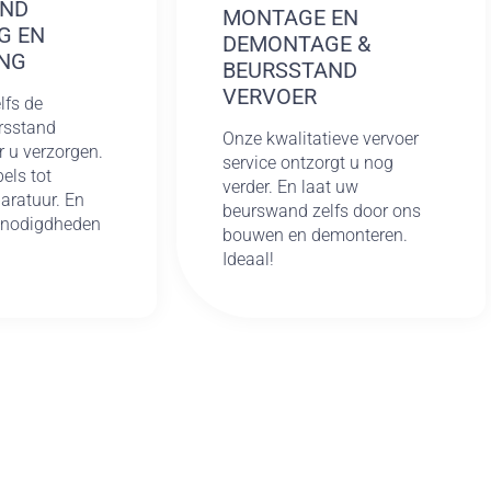
AND
MONTAGE EN
G EN
DEMONTAGE &
NG
BEURSSTAND
VERVOER
lfs de
rsstand
Onze kwalitatieve vervoer
r u verzorgen.
service ontzorgt u nog
els tot
verder. En laat uw
aratuur. En
beurswand zelfs door ons
enodigdheden
bouwen en demonteren.
Ideaal!