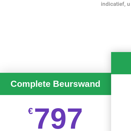
indicatief, 
Complete Beurswand
797
€