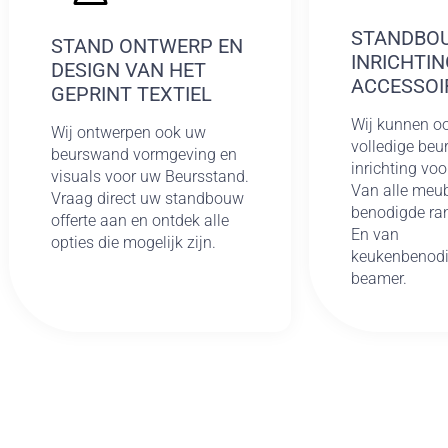
STANDBO
STAND ONTWERP EN
INRICHTIN
DESIGN VAN HET
ACCESSOI
GEPRINT TEXTIEL
Wij kunnen o
Wij ontwerpen ook uw
volledige be
beurswand vormgeving en
inrichting voo
visuals voor uw Beursstand.
Van alle meub
Vraag direct uw standbouw
benodigde ra
offerte aan en ontdek alle
En van
opties die mogelijk zijn.
keukenbenodi
beamer.