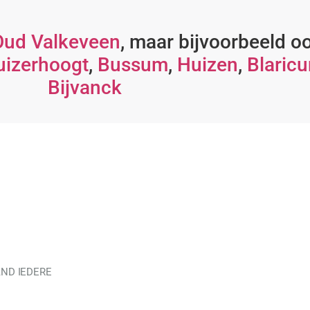
Oud Valkeveen
, maar bijvoorbeeld o
uizerhoogt
,
Bussum
,
Huizen
,
Blaric
Bijvanck
AND IEDERE