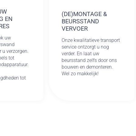
UW
(DE)MONTAGE &
G EN
BEURSSTAND
RES
VERVOER
ok uw
Onze kwalitatieve transport
urswand
service ontzorgt u nog
r u verzorgen.
verder. En laat uw
els tot
beursstand zelfs door ons
ndapparatuur.
bouwen en demonteren.
Wel zo makkelijk!
gdheden tot