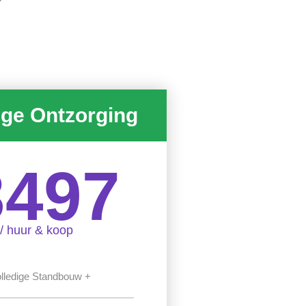
ige Ontzorging
3497
/ huur & koop
lledige Standbouw +