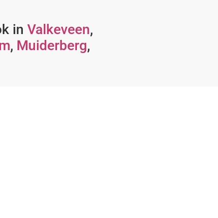
ok in
Valkeveen
,
um
,
Muiderberg
,