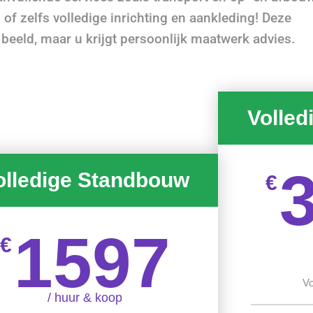
 of zelfs volledige inrichting en aankleding! Deze
 beeld, maar u krijgt persoonlijk maatwerk advies.
Volled
olledige Standbouw
€
1597
€
Vo
/ huur & koop