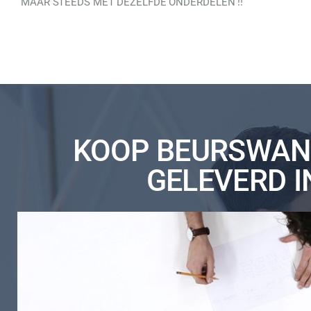
MAAR STEEDS MET DEZELFDE ONDERDELEN !!
KOOP BEURSWAND
GELEVERD I