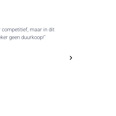
kter van deze standbouw sprak
leverde beursstands kunnen we
en. We zijn flexibel in het
n steeds nieuwe, actuele
op!"