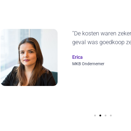
"Het duurzame kara
ons erg aan. De ge
jaren blijven gebruik
ontwerp en we kunne
visuals toepassen. T
Wilfred Verdoold
CYBERO