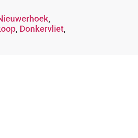
Nieuwerhoek
,
koop
,
Donkervliet
,