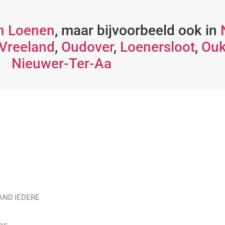
n Loenen
, maar bijvoorbeeld ook in
Vreeland
,
Oudover
,
Loenersloot
,
Ou
Nieuwer-Ter-Aa
AND IEDERE