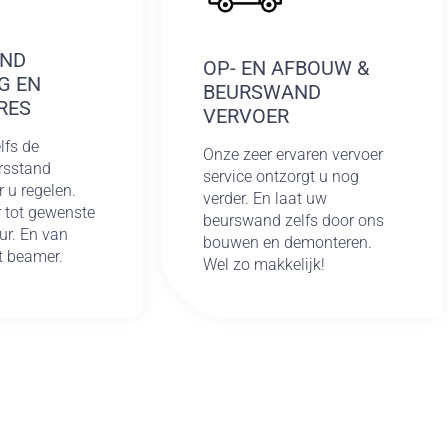
AND
OP- EN AFBOUW &
G EN
BEURSWAND
RES
VERVOER
lfs de
Onze zeer ervaren vervoer
rsstand
service ontzorgt u nog
r u regelen.
verder. En laat uw
 tot gewenste
beurswand zelfs door ons
ur. En van
bouwen en demonteren.
ot beamer.
Wel zo makkelijk!