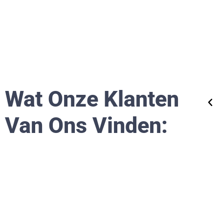
"De kosten waren zeker competitief, maar in dit
geval was goedkoop zeker geen duurkoop!"
Erica
Wat Onze Klanten
MKB Ondernemer
Van Ons Vinden: