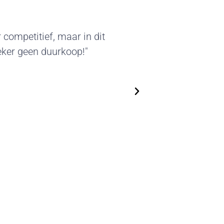
e karakter van deze standbouw sprak
 De geleverde beursstands kunnen we
gebruiken. We zijn flexibel in het
e kunnen steeds nieuwe, actuele
ssen. Top!"
d