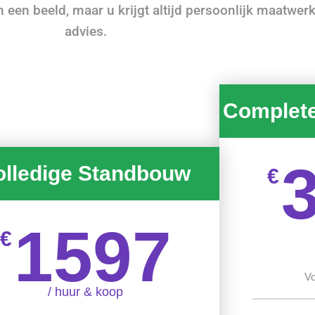
en beeld, maar u krijgt altijd persoonlijk maatwer
advies.
Complet
olledige Standbouw
€
1597
€
Vo
/ huur & koop