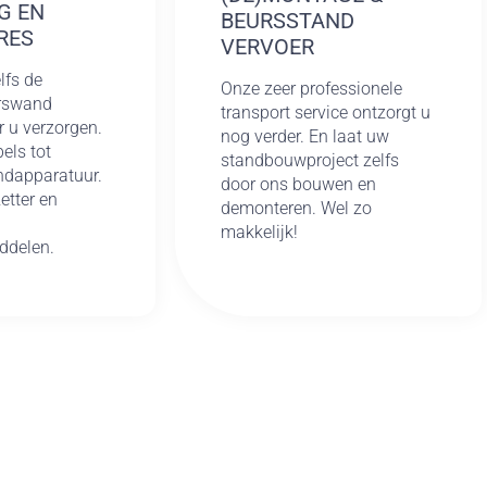
G EN
BEURSSTAND
RES
VERVOER
lfs de
Onze zeer professionele
urswand
transport service ontzorgt u
r u verzorgen.
nog verder. En laat uw
els tot
standbouwproject zelfs
ndapparatuur.
door ons bouwen en
etter en
demonteren. Wel zo
makkelijk!
ddelen.