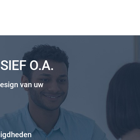
IEF O.A.
esign van uw
digdheden