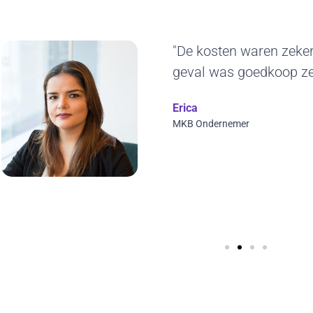
t
"Het duurzam
ons erg aan.
jaren blijven 
ontwerp en w
visuals toepa
Wilfred Verdool
CYBERO