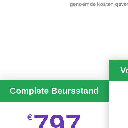
genoemde kosten geven e
V
Complete Beursstand
797
€