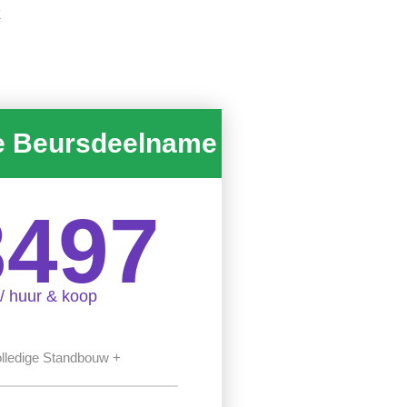
k
e Beursdeelname
3497
/ huur & koop
lledige Standbouw +