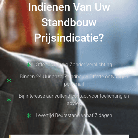
Indienen Van Uw
Standbouw
Prijsindicatie?
Offerte volledig Zonder Verplichting
Binnen 24 Uur onze Standbouw Offerte ontvangen
per email
Bij interesse aanvullend contact voor toelichting en
advies
Levertijd Beursstand vanaf 7 dagen