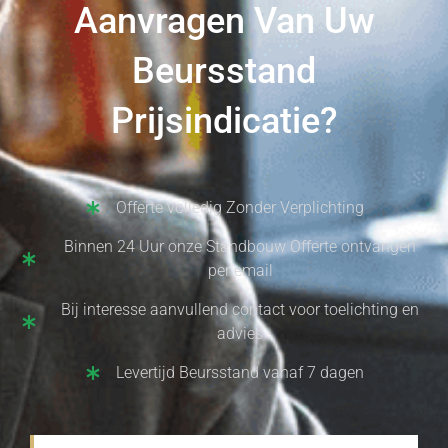
Aanvragen Van Uw
Beursstand
Prijsindicatie?
Offerte volledig Zonder Verplichting
Binnen 24 Uur onze Standbouw Offerte ontvangen
per email
Bij interesse aanvullend contact voor toelichting en
advies
Levertijd Beursstand vanaf 7 dagen