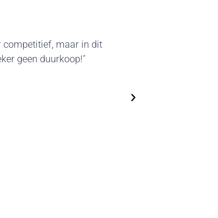
kter van deze standbouw sprak
leverde beursstands kunnen we
en. We zijn flexibel in het
n steeds nieuwe, actuele
op!"