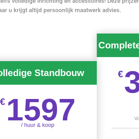
elfs volledige inrichting en accessoires! Deze prijze
maar u krijgt altijd persoonlijk maatwerk advies.
Complet
olledige Standbouw
€
1597
€
Vo
/ huur & koop