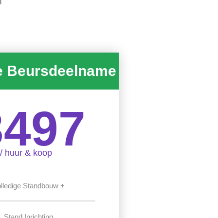
n
e Beursdeelname
3497
/ huur & koop
lledige Standbouw +
Stand Inrichting