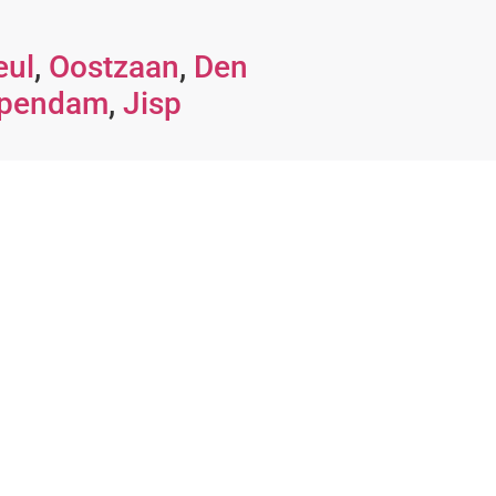
eul
,
Oostzaan
,
Den
lpendam
,
Jisp