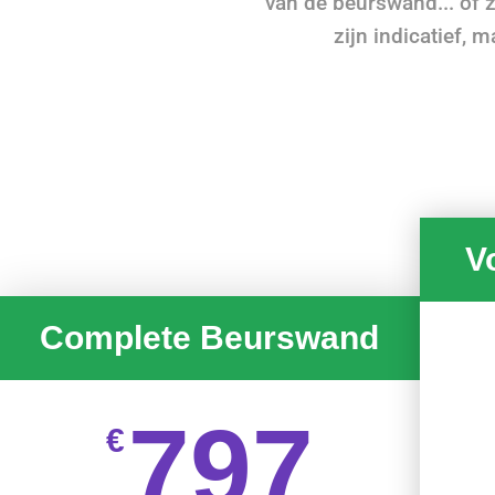
van de beurswand... of z
zijn indicatief, 
V
Complete Beurswand
797
€