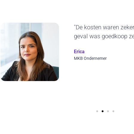
"Het duurzame kara
ons erg aan. De ge
jaren blijven gebruik
ontwerp en we kunne
visuals toepassen. T
Wilfred Verdoold
CYBERO