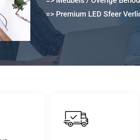
=> Meubels / Overige Beno
=> Premium LED Sfeer Verli