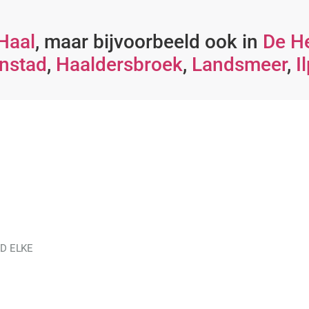
Haal
, maar bijvoorbeeld ook in
De H
nstad
,
Haaldersbroek
,
Landsmeer
,
I
D ELKE