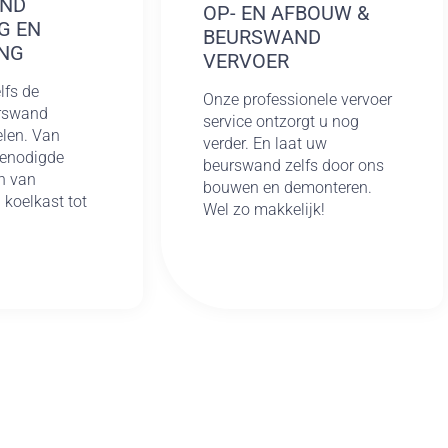
AND
OP- EN AFBOUW &
G EN
BEURSWAND
NG
VERVOER
lfs de
Onze professionele vervoer
urswand
service ontzorgt u nog
elen. Van
verder. En laat uw
benodigde
beurswand zelfs door ons
n van
bouwen en demonteren.
n koelkast tot
Wel zo makkelijk!