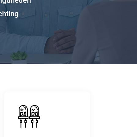
digdheden
chting