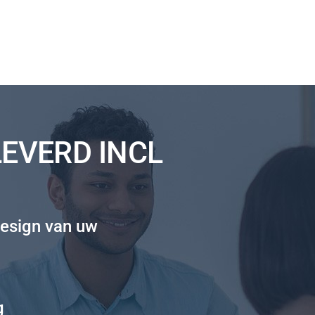
LEVERD INCL
esign van uw
g