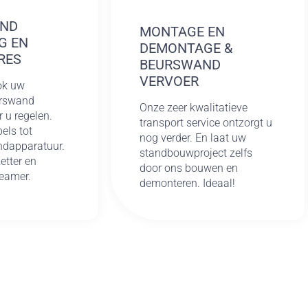
AND
MONTAGE EN
G EN
DEMONTAGE &
RES
BEURSWAND
VERVOER
ok uw
urswand
Onze zeer kwalitatieve
r u regelen.
transport service ontzorgt u
els tot
nog verder. En laat uw
ndapparatuur.
standbouwproject zelfs
etter en
door ons bouwen en
beamer.
demonteren. Ideaal!