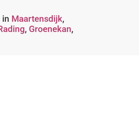
 in
Maartensdijk
,
Rading
,
Groenekan
,