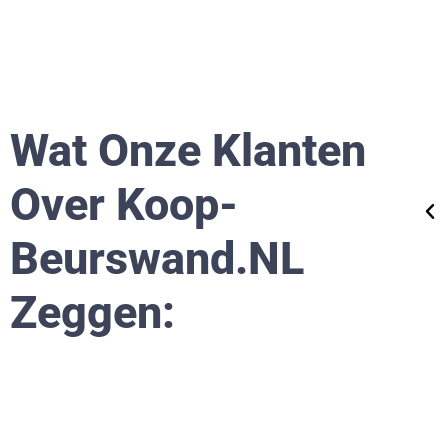
osten waren zeker competitief, maar in dit
l was goedkoop zeker geen duurkoop!"
Wat Onze Klanten
Over Koop-
ndernemer
Beurswand.nL
Zeggen: