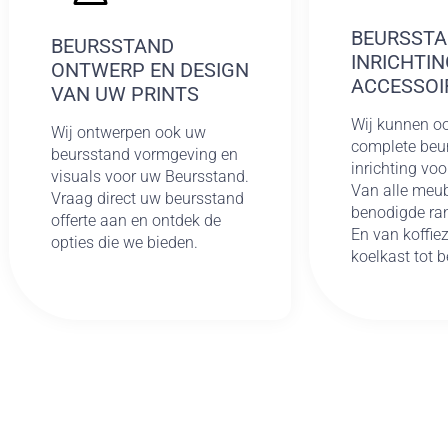
BEURSST
BEURSSTAND
INRICHTIN
ONTWERP EN DESIGN
ACCESSOI
VAN UW PRINTS
Wij kunnen o
Wij ontwerpen ook uw
complete be
beursstand vormgeving en
inrichting voo
visuals voor uw Beursstand.
Van alle meub
Vraag direct uw beursstand
benodigde ra
offerte aan en ontdek de
En van koffiez
opties die we bieden.
koelkast tot 