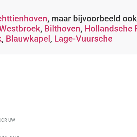
chttienhoven
, maar bijvoorbeeld ook
Westbroek
,
Bilthoven
,
Hollandsche 
k
,
Blauwkapel
,
Lage-Vuursche
OOR UW
…