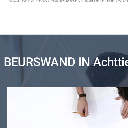
MAAR WEL STEEDS GEBRUIK MAKEND VAN DEZELFDE ONDER
BEURSWAND IN Achtti