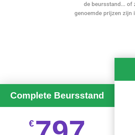
de beursstand... of 
genoemde prijzen zijn in
Complete Beursstand
797
€