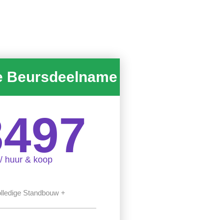
e Beursdeelname
3497
/ huur & koop
lledige Standbouw +